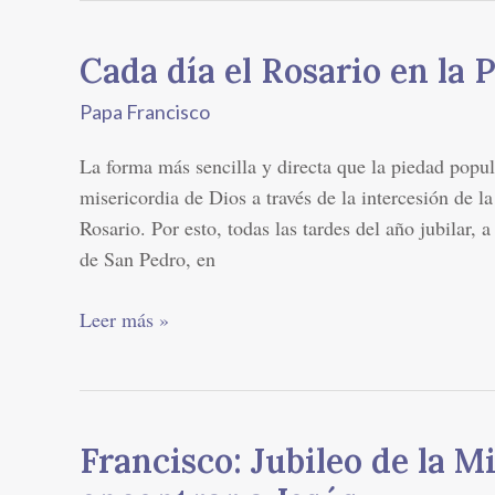
Cada día el Rosario en la 
Cada
día
Papa Francisco
el
Rosario
La forma más sencilla y directa que la piedad popul
en
misericordia de Dios a través de la intercesión de l
la
Rosario. Por esto, todas las tardes del año jubilar, a
Plaza
de San Pedro, en
de
San
Leer más »
Pedro
Francisco: Jubileo de la M
Francisco:
Jubileo