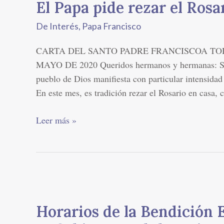
El Papa pide rezar el Rosa
pide
rezar
De Interés
,
Papa Francisco
el
Rosario
CARTA DEL SANTO PADRE FRANCISCOA TOD
en
MAYO DE 2020 Queridos hermanos y hermanas: Se 
casa
pueblo de Dios manifiesta con particular intensida
En este mes, es tradición rezar el Rosario en casa, 
Leer más »
Horarios
de
Horarios de la Bendición 
la
Bendición