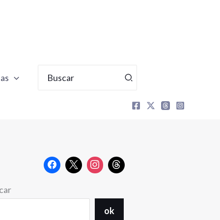
Buscar
tas
por:
car
ok