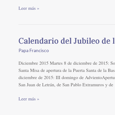
Papa
Leer más »
del
nuevo
mundo
Calendario del Jubileo de 
Calendario
del
Papa Francisco
Jubileo
de
Diciembre 2015 Martes 8 de diciembre de 2015: S
la
Santa Misa de apertura de la Puerta Santa de la Ba
Misericordia
diciembre de 2015: III domingo de AdvientoApertura
San Juan de Letrán, de San Pablo Extramuros y de
Leer más »