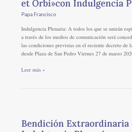
et Orbi»con Indulgencia P
Extraordinaria
Papa Francisco
«Urbi
et
Indulgencia Plenaria: A todos los que se unirán es
Orbi»con
a través de los medios de comunicación será conced
Indulgencia
las condiciones previstas en el reciente decreto de 
Plenaria
desde Plaza de San Pedro Viernes 27 de marzo 2020
Leer más »
Bendición
Extraordinaria
Bendición Extraordinaria 
«Urbi
et