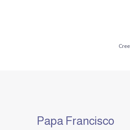
Ir
al
contenido
Cre
Papa Francisco