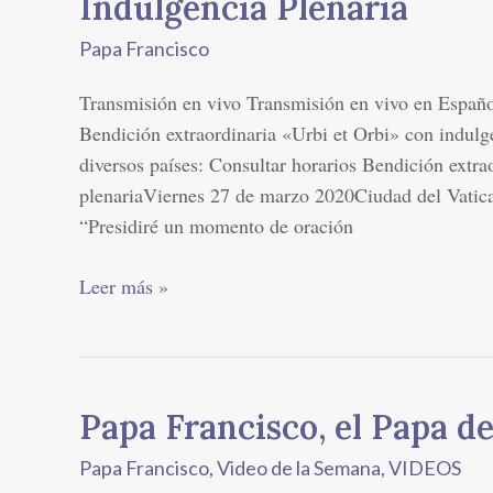
Indulgencia Plenaria
Orbi»
Papa Francisco
con
Indulgencia
Transmisión en vivo Transmisión en vivo en Españo
Plenaria
Bendición extraordinaria «Urbi et Orbi» con indulge
diversos países: Consultar horarios Bendición extra
plenariaViernes 27 de marzo 2020Ciudad del Vatica
“Presidiré un momento de oración
Leer más »
Papa Francisco, el Papa 
Papa
Francisco,
Papa Francisco
,
Video de la Semana
,
VIDEOS
el