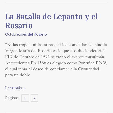
La
La Batalla de Lepanto y el
Batalla
Rosario
de
Lepanto
Octubre, mes del Rosario
y
“Ni las tropas, ni las armas, ni los comandantes, sino la
el
Virgen María del Rosario es la que nos dio la victoria”
Rosario
El 7 de Octubre de 1571 se frenó el avance musulmán.
Antecedentes En 1566 es elegido como Pontífice Pío V,
el cual tenía el deseo de conclamar a la Cristiandad
para un doble
Leer más »
Páginas:
1
2