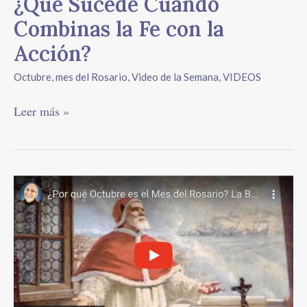
¿Qué Sucede Cuando
Combinas la Fe con la
Acción?
Octubre, mes del Rosario
,
Video de la Semana
,
VIDEOS
Leer más »
¿Por
qué
Octubre
es
el
Mes
del
Rosario?