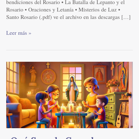
bendiciones del Rosario • La Batalla de Lepanto y el
Rosario • Oraciones y Letanía • Misterios de Luz •
Santo Rosario (.pdf) ve el archivo en las descargas […]
Leer más »
¿Qué
Sucede
Cuando
Combinas
la
Fe
con
la
Acción?