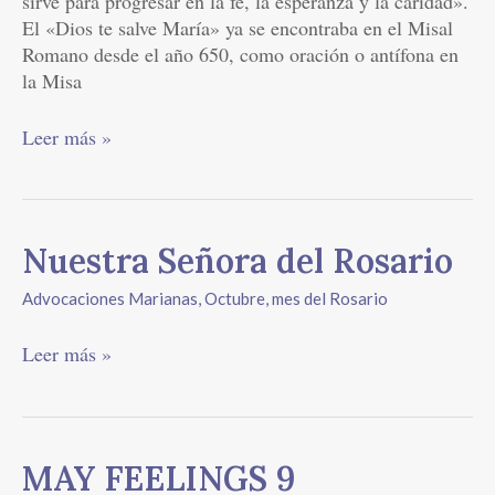
sirve para progresar en la fe, la esperanza y la caridad».
El «Dios te salve María» ya se encontraba en el Misal
Romano desde el año 650, como oración o antífona en
la Misa
Leer más »
Nuestra
Nuestra Señora del Rosario
Señora
Advocaciones Marianas
,
Octubre, mes del Rosario
del
Rosario
Leer más »
MAY
MAY FEELINGS 9