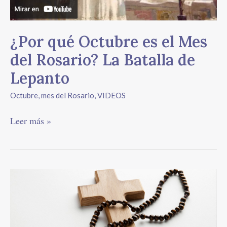
La
Batalla
de
¿Por qué Octubre es el Mes
Lepanto
del Rosario? La Batalla de
Lepanto
Octubre, mes del Rosario
,
VIDEOS
Leer más »
Beneficios
y
bendiciones
del
Rosario