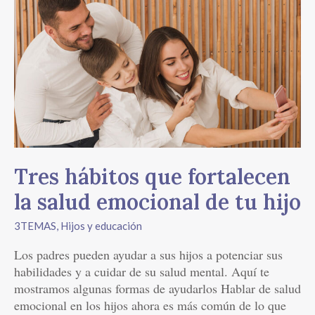
Tres
hábitos
que
fortalecen
la
salud
emocional
de
tu
hijo
Tres hábitos que fortalecen
la salud emocional de tu hijo
3TEMAS
,
Hijos y educación
Los padres pueden ayudar a sus hijos a potenciar sus
habilidades y a cuidar de su salud mental. Aquí te
mostramos algunas formas de ayudarlos Hablar de salud
emocional en los hijos ahora es más común de lo que