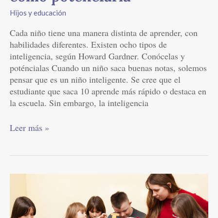
tiene
Hijos y educación
tu
hijo?
Cada niño tiene una manera distinta de aprender, con
Descubre
habilidades diferentes. Existen ocho tipos de
cómo
inteligencia, según Howard Gardner. Conócelas y
potenciarla
poténcialas Cuando un niño saca buenas notas, solemos
pensar que es un niño inteligente. Se cree que el
estudiante que saca 10 aprende más rápido o destaca en
la escuela. Sin embargo, la inteligencia
Leer más »
Cómo
enseñar
a
mis