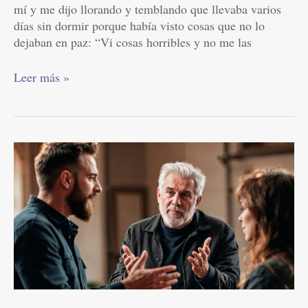
mí y me dijo llorando y temblando que llevaba varios
días sin dormir porque había visto cosas que no lo
dejaban en paz: “Vi cosas horribles y no me las
Leer más »
¿Cómo
poner
fin
cuando
tu
hijo
te
culpa
por
sus