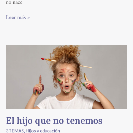
no nace
Leer más »
El
hijo
que
no
tenemos
El hijo que no tenemos
3TEMAS
,
Hijos y educación