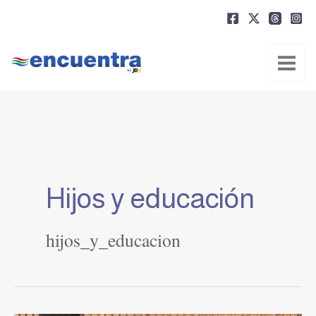
Ir
al
contenido
Hijos y educación
hijos_y_educacion