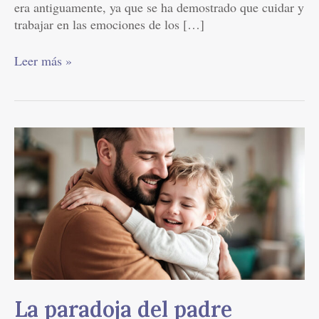
era antiguamente, ya que se ha demostrado que cuidar y
trabajar en las emociones de los […]
Leer más »
La
paradoja
del
padre
La paradoja del padre