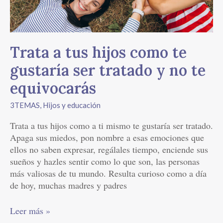
gustaría
ser
tratado
y
Trata a tus hijos como te
no
te
gustaría ser tratado y no te
equivocarás
equivocarás
3TEMAS
,
Hijos y educación
Trata a tus hijos como a ti mismo te gustaría ser tratado.
Apaga sus miedos, pon nombre a esas emociones que
ellos no saben expresar, regálales tiempo, enciende sus
sueños y hazles sentir como lo que son, las personas
más valiosas de tu mundo. Resulta curioso como a día
de hoy, muchas madres y padres
Leer más »