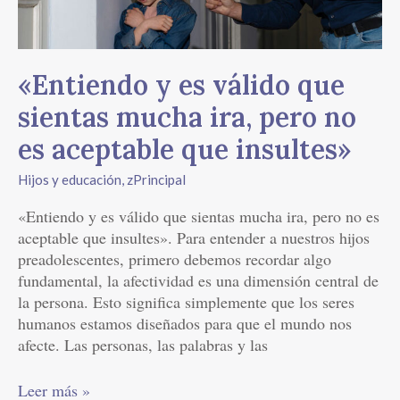
ira,
pero
no
«Entiendo y es válido que
es
aceptable
sientas mucha ira, pero no
que
es aceptable que insultes»
insultes»
Hijos y educación
,
zPrincipal
«Entiendo y es válido que sientas mucha ira, pero no es
aceptable que insultes». Para entender a nuestros hijos
preadolescentes, primero debemos recordar algo
fundamental, la afectividad es una dimensión central de
la persona. Esto significa simplemente que los seres
humanos estamos diseñados para que el mundo nos
afecte. Las personas, las palabras y las
Leer más »