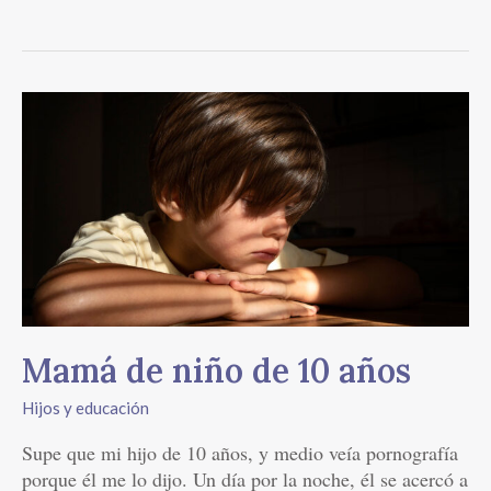
Mamá
de
niño
de
10
años
Mamá de niño de 10 años
Hijos y educación
Supe que mi hijo de 10 años, y medio veía pornografía
porque él me lo dijo. Un día por la noche, él se acercó a