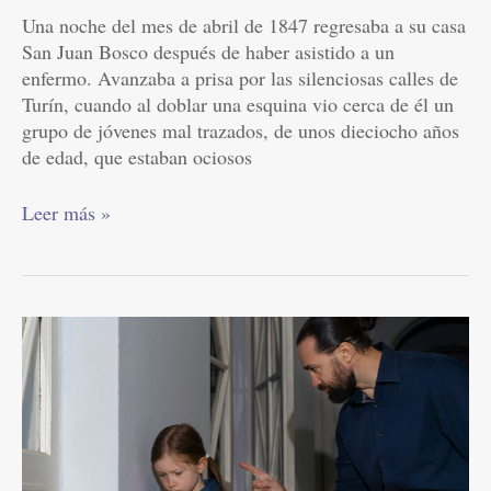
Una noche del mes de abril de 1847 regresaba a su casa
San Juan Bosco después de haber asistido a un
enfermo. Avanzaba a prisa por las silenciosas calles de
Turín, cuando al doblar una esquina vio cerca de él un
grupo de jóvenes mal trazados, de unos dieciocho años
de edad, que estaban ociosos
Leer más »
«Entiendo
y
es
válido
que
sientas
mucha