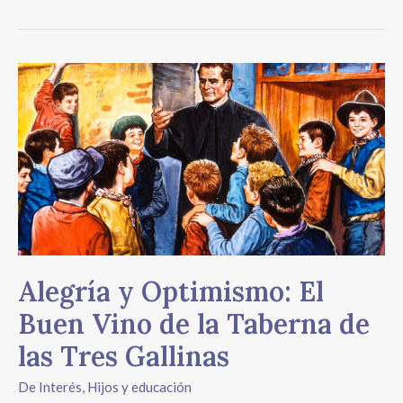
Alegría
y
Optimismo:
El
Buen
Vino
de
la
Taberna
de
Alegría y Optimismo: El
las
Tres
Buen Vino de la Taberna de
Gallinas
las Tres Gallinas
De Interés
,
Hijos y educación