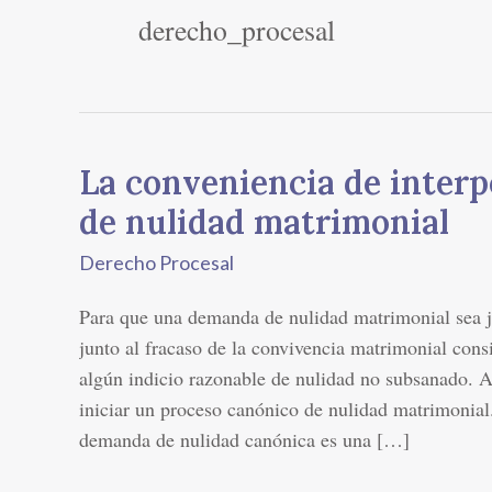
derecho_procesal
La conveniencia de inter
La
conveniencia
de nulidad matrimonial
de
Derecho Procesal
interponer
una
Para que una demanda de nulidad matrimonial sea j
demanda
junto al fracaso de la convivencia matrimonial consi
de
algún indicio razonable de nulidad no subsanado. A
nulidad
iniciar un proceso canónico de nulidad matrimonial
matrimonial
demanda de nulidad canónica es una […]