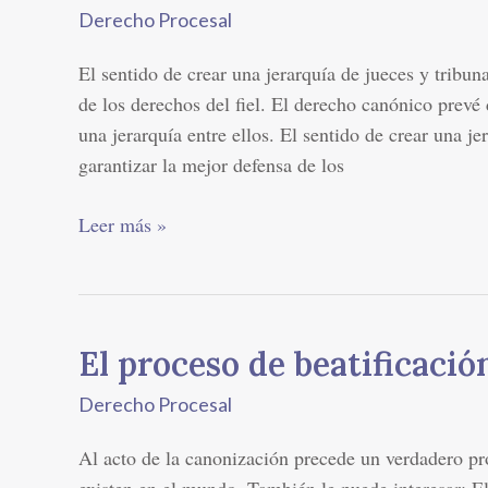
Derecho Procesal
y
grados
El sentido de crear una jerarquía de jueces y tribuna
de
de los derechos del fiel. El derecho canónico prevé 
tribunales
una jerarquía entre ellos. El sentido de crear una je
eclesiásticos
garantizar la mejor defensa de los
Leer más »
El proceso de beatificaci
El
proceso
Derecho Procesal
de
beatificación
Al acto de la canonización precede un verdadero pr
y
existen en el mundo. También le puede interesar: El