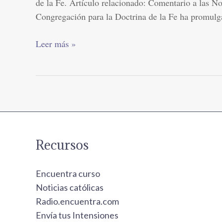
de la Fe. Artículo relacionado: Comentario a las No
a
Congregación para la Doctrina de la Fe ha promulg
la
Congregación
Leer más »
para
la
Doctrina
de
la
Fe
Recursos
Encuentra curso
Noticias católicas
Radio.encuentra.com
Envía tus Intensiones