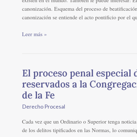
canonización
canonización. Esquema del proceso de beatificació
canonización se entiende el acto pontificio por el q
Leer más »
El proceso penal especial d
El
proceso
reservados a la Congregac
penal
de la Fe
especial
de
Derecho Procesal
los
Cada vez que un Ordinario o Superior tenga noticia
delitos
de los delitos tipificados en las Normas, lo comuni
reservados