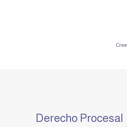
Ir
al
contenido
Cre
Derecho Procesal