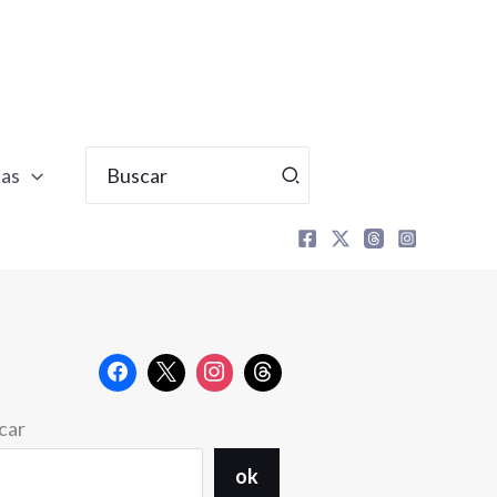
Buscar
tas
por:
car
ok