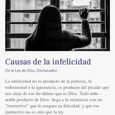
de
la
infelicidad
Causas de la infelicidad
De la Ley de Dios
,
Destacados
La infelicidad no es producto de la pobreza, la
enfermedad o la ignorancia, es producto del pecado que
nos aleja de ese fin último que es Dios. Todo niño -
noble producto de Dios- llega a la existencia con un
“instructivo” que le asegura su felicidad, y que ese
instructivo no es otro que la ley