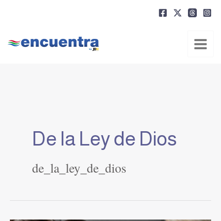
Ir
al
contenido
De la Ley de Dios
de_la_ley_de_dios