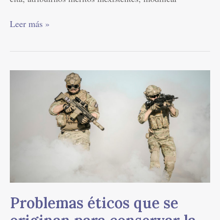
Leer más »
Problemas
éticos
que
se
originan
para
conservar
la
vida
ya
nacida
Problemas éticos que se