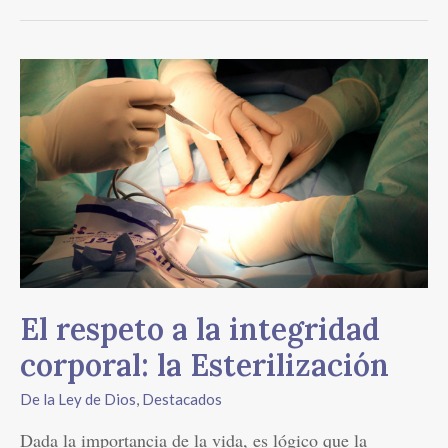
El
respeto
a
la
integridad
corporal:
la
Esterilización
El respeto a la integridad
corporal: la Esterilización
De la Ley de Dios
,
Destacados
Dada la importancia de la vida, es lógico que la