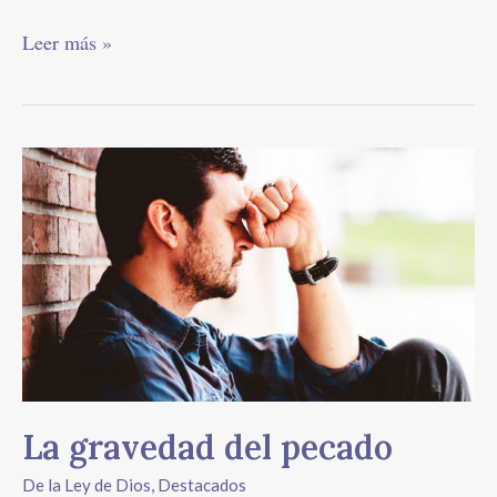
Leer más »
La
gravedad
del
pecado
La gravedad del pecado
De la Ley de Dios
,
Destacados