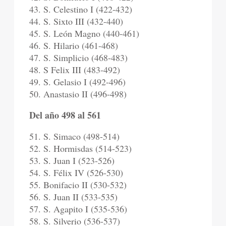
43. S. Celestino I (422-432)
44. S. Sixto III (432-440)
45. S. León Magno (440-461)
46. S. Hilario (461-468)
47. S. Simplicio (468-483)
48. S Felix III (483-492)
49. S. Gelasio I (492-496)
50. Anastasio II (496-498)
Del año 498 al 561
51. S. Simaco (498-514)
52. S. Hormisdas (514-523)
53. S. Juan I (523-526)
54. S. Félix IV (526-530)
55. Bonifacio II (530-532)
56. S. Juan II (533-535)
57. S. Agapito I (535-536)
58. S. Silverio (536-537)