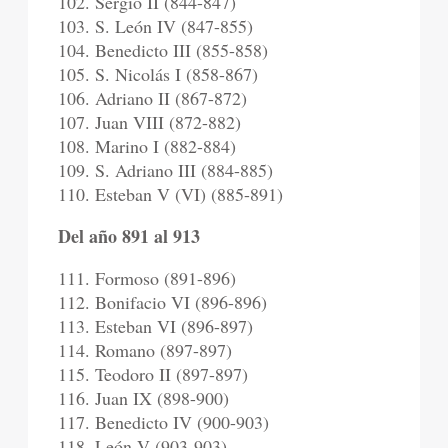
102. Sergio II (844-847)
103. S. León IV (847-855)
104. Benedicto III (855-858)
105. S. Nicolás I (858-867)
106. Adriano II (867-872)
107. Juan VIII (872-882)
108. Marino I (882-884)
109. S. Adriano III (884-885)
110. Esteban V (VI) (885-891)
Del año 891 al 913
111. Formoso (891-896)
112. Bonifacio VI (896-896)
113. Esteban VI (896-897)
114. Romano (897-897)
115. Teodoro II (897-897)
116. Juan IX (898-900)
117. Benedicto IV (900-903)
118. León V (903-903)