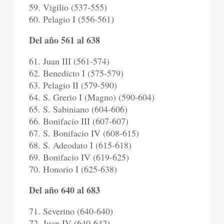
59. Vigilio (537-555)
60. Pelagio I (556-561)
Del año 561 al 638
61. Juan III (561-574)
62. Benedicto I (575-579)
63. Pelagio II (579-590)
64. S. Grerio I (Magno) (590-604)
65. S. Sabiniano (604-606)
66. Bonifacio III (607-607)
67. S. Bonifacio IV (608-615)
68. S. Adeodato I (615-618)
69. Bonifacio IV (619-625)
70. Honorio I (625-638)
Del año 640 al 683
71. Severino (640-640)
72. Juan IV (640-642)