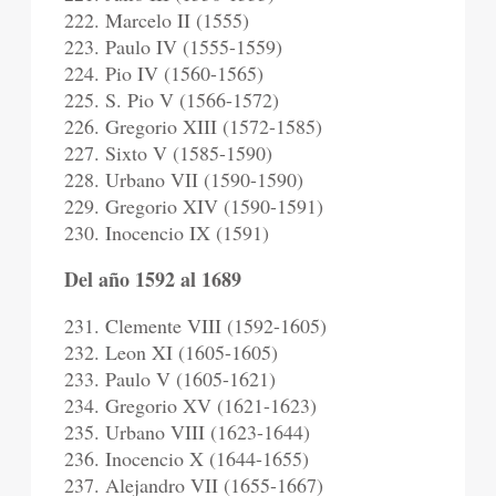
222. Marcelo II (1555)
223. Paulo IV (1555-1559)
224. Pio IV (1560-1565)
225. S. Pio V (1566-1572)
226. Gregorio XIII (1572-1585)
227. Sixto V (1585-1590)
228. Urbano VII (1590-1590)
229. Gregorio XIV (1590-1591)
230. Inocencio IX (1591)
Del año 1592 al 1689
231. Clemente VIII (1592-1605)
232. Leon XI (1605-1605)
233. Paulo V (1605-1621)
234. Gregorio XV (1621-1623)
235. Urbano VIII (1623-1644)
236. Inocencio X (1644-1655)
237. Alejandro VII (1655-1667)