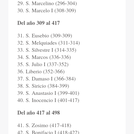
29. S. Marcelino (296-304)
30. S. Marcelo I (308-309)
Del año 309 al 417
31. S. Eusebio (309-309)
32. S. Melquiades (311-314)
33. S. Silvestre I (314-335)
34. S. Marcos (336-336)
35. S. Julio I (337-352)
36. Liberio (352-366)
37. S. Damaso I (366-384)
38. S. Siricio (384-399)
39. S. Anastasio I (399-401)
40. S. Inocencio I (401-417)
Del año 417 al 498
41. S. Zosimo (417-418)
42. S. Bonifacio I (418-422)