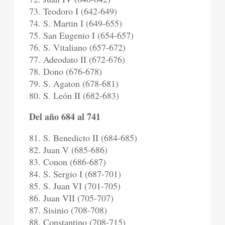
73. Teodoro I (642-649)
74. S. Martin I (649-655)
75. San Eugenio I (654-657)
76. S. Vitaliano (657-672)
77. Adeodato II (672-676)
78. Dono (676-678)
79. S. Agaton (678-681)
80. S. León II (682-683)
Del año 684 al 741
81. S. Benedicto II (684-685)
82. Juan V (685-686)
83. Conon (686-687)
84. S. Sergio I (687-701)
85. S. Juan VI (701-705)
86. Juan VII (705-707)
87. Sisinio (708-708)
88. Constantino (708-715)