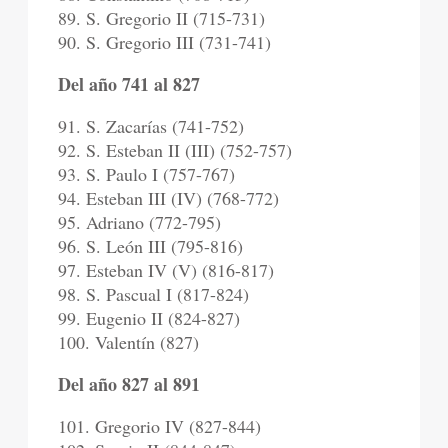
89. S. Gregorio II (715-731)
90. S. Gregorio III (731-741)
Del año 741 al 827
91. S. Zacarías (741-752)
92. S. Esteban II (III) (752-757)
93. S. Paulo I (757-767)
94. Esteban III (IV) (768-772)
95. Adriano (772-795)
96. S. León III (795-816)
97. Esteban IV (V) (816-817)
98. S. Pascual I (817-824)
99. Eugenio II (824-827)
100. Valentín (827)
Del año 827 al 891
101. Gregorio IV (827-844)