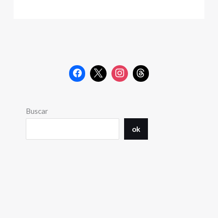
Buscar
ok