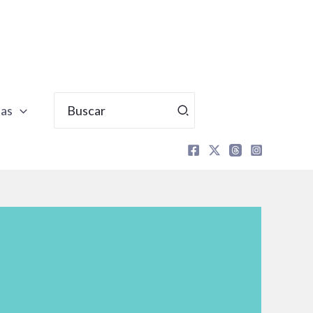
Buscar
tas
por: