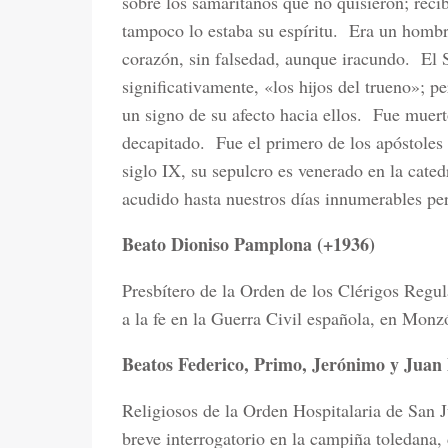
sobre los samaritanos que no quisieron; reci
tampoco lo estaba su espíritu.
Era un hombre
corazón, sin falsedad, aunque iracundo.
El 
significativamente, «los hijos del trueno»; p
un signo de su afecto hacia ellos.
Fue muerto
decapitado.
Fue el primero de los apóstoles 
siglo IX, su sepulcro es venerado en la cat
acudido hasta nuestros días innumerables pe
Beato Dioniso Pamplona (+1936)
Presbítero de la Orden de los Clérigos Regul
a la fe en la Guerra Civil española, en Mon
Beatos Federico, Primo, Jerónimo y Juan
Religiosos de la Orden Hospitalaria de San J
breve interrogatorio en la campiña toledana,