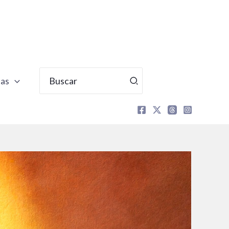
Buscar
tas
por: