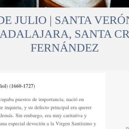
E JULIO | SANTA VERÓ
ADALAJARA, SANTA CRI
FERNÁNDEZ
ñol) (1660-1727)
 ocupaba puestos de importancia, nació en
 inquieta, y su defecto principal era querer
 demás. Sin embargo, era muy caritativa y
 una especial devoción a la Virgen Santísimo y
B