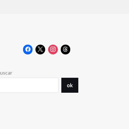
uscar
ok