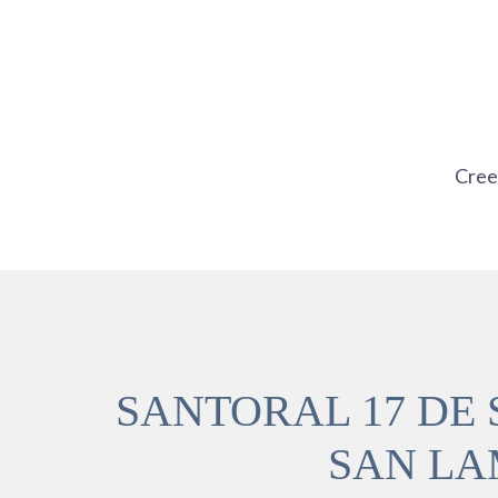
Ir
al
contenido
Cre
SANTORAL 17 DE 
SAN LA