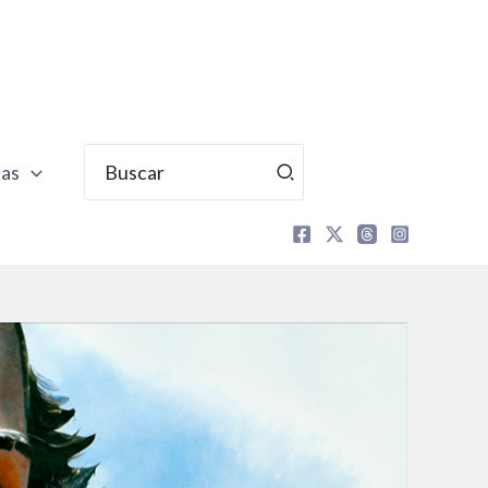
Buscar
tas
por: