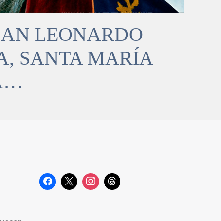
 SAN LEONARDO
A, SANTA MARÍA
A…
uscar