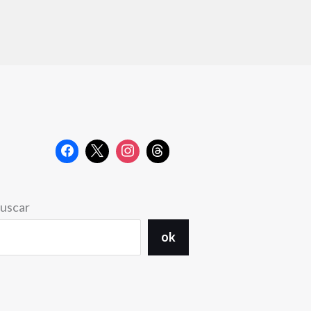
uscar
ok