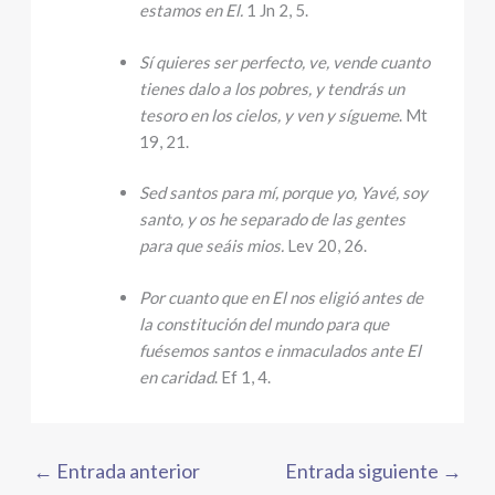
estamos en El.
1 Jn 2, 5.
Sí quieres ser perfecto, ve, vende cuanto
tienes dalo a los pobres, y tendrás un
tesoro en los cielos, y ven y sígueme
. Mt
19, 21.
Sed santos para mí, porque yo, Yavé, soy
santo, y os he separado de las gentes
para que seáis mios.
Lev 20, 26.
Por cuanto que en El nos eligió antes de
la constitución del mundo para que
fuésemos santos e inmaculados ante El
en caridad
. Ef 1, 4.
←
Entrada anterior
Entrada siguiente
→