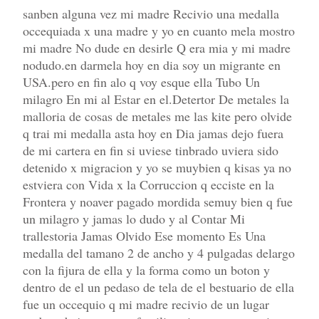
sanben alguna vez mi madre Recivio una medalla
occequiada x una madre y yo en cuanto mela mostro
mi madre No dude en desirle Q era mia y mi madre
nodudo.en darmela hoy en dia soy un migrante en
USA.pero en fin alo q voy esque ella Tubo Un
milagro En mi al Estar en el.Detertor De metales la
malloria de cosas de metales me las kite pero olvide
q trai mi medalla asta hoy en Dia jamas dejo fuera
de mi cartera en fin si uviese tinbrado uviera sido
detenido x migracion y yo se muybien q kisas ya no
estviera con Vida x la Corruccion q ecciste en la
Frontera y noaver pagado mordida semuy bien q fue
un milagro y jamas lo dudo y al Contar Mi
trallestoria Jamas Olvido Ese momento Es Una
medalla del tamano 2 de ancho y 4 pulgadas delargo
con la fijura de ella y la forma como un boton y
dentro de el un pedaso de tela de el bestuario de ella
fue un occequio q mi madre recivio de un lugar