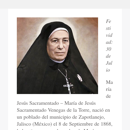
Fe
sti
vid
ad:
30
de
Jul
io
Ma
ría
de
Jesús Sacramentado – María de Jesús
Sacramentado Venegas de la Torre, nació en
un poblado del municipio de Zapotlanejo,
Jalisco (México) el 8 de Septiembre de 1868,