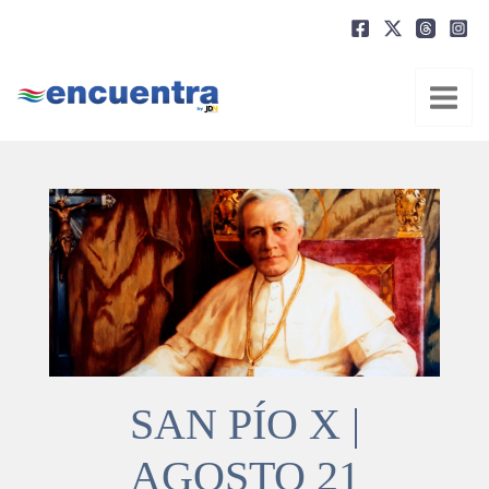
Ir
al
contenido
SAN PÍO X |
AGOSTO 21