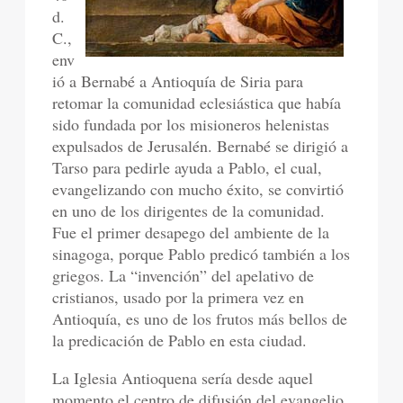
d.
C.,
env
ió a Bernabé a Antioquía de Siria para
retomar la comunidad eclesiástica que había
sido fundada por los misioneros helenistas
expulsados de Jerusalén. Bernabé se dirigió a
Tarso para pedirle ayuda a Pablo, el cual,
evangelizando con mucho éxito, se convirtió
en uno de los dirigentes de la comunidad.
Fue el primer desapego del ambiente de la
sinagoga, porque Pablo predicó también a los
griegos. La “invención” del apelativo de
cristianos, usado por la primera vez en
Antioquía, es uno de los frutos más bellos de
la predicación de Pablo en esta ciudad.
La Iglesia Antioquena sería desde aquel
momento el centro de difusión del evangelio