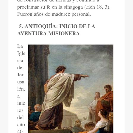
proclamar su fe en la sinagoga (Hch 18, 3).
Fueron años de madurez personal.
5. ANTIOQUÍA: INICIO DE LA
AVENTURA MISIONERA
La
Igle
sia
de
Jer
usa
lén,
a
inic
ios
del
año
40