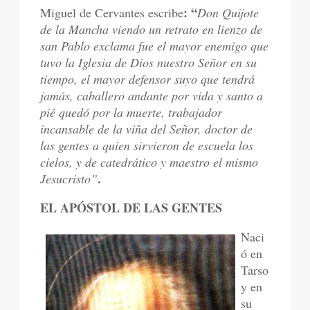
: “
Miguel de Cervantes escribe
Don Quijote
de la Mancha viendo un retrato en lienzo de
san Pablo exclama fue el mayor enemigo que
tuvo la Iglesia de Dios nuestro Señor en su
tiempo, el mayor defensor suyo que tendrá
jamás, caballero andante por vida y santo a
pié quedó por la muerte, trabajador
incansable de la viña del Señor, doctor de
las gentes a quien sirvieron de escuela los
cielos, y de catedrático y maestro el mismo
.
Jesucristo”
EL APÓSTOL DE LAS GENTES
Naci
ó en
Tarso
y en
su