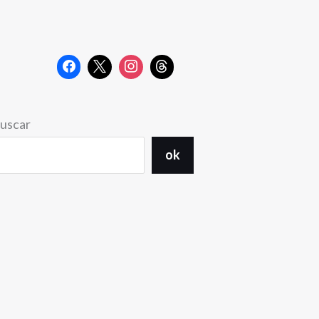
uscar
ok