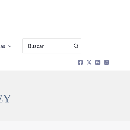
Buscar
tas
por:
EY