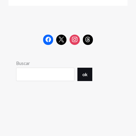
Buscar
ok