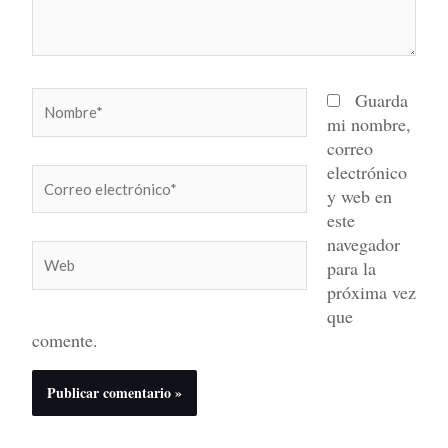
Nombre*
Guarda
mi nombre,
correo
electrónico
Correo
y web en
electrónico*
este
navegador
Web
para la
próxima vez
que
comente.