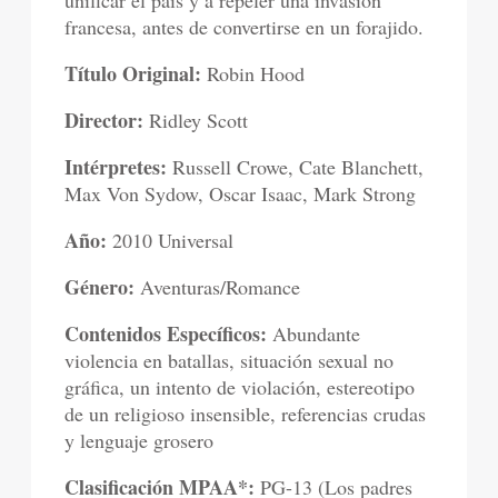
unificar el país y a repeler una invasión
francesa, antes de convertirse en un forajido.
Título Original:
Robin Hood
Director:
Ridley Scott
Intérpretes:
Russell Crowe, Cate Blanchett,
Max Von Sydow, Oscar Isaac, Mark Strong
Año:
2010 Universal
Género:
Aventuras/Romance
Contenidos Específicos:
Abundante
violencia en batallas, situación sexual no
gráfica, un intento de violación, estereotipo
de un religioso insensible, referencias crudas
y lenguaje grosero
Clasificación MPAA*:
PG-13 (Los padres