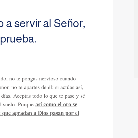
o a servir al Señor,
 prueba.
ido, no te pongas nervioso cuando
or, no te apartes de él; si actúas así,
s días. Aceptas todo lo que te pase y sé
así como el oro se
el suelo. Porque
os que agradan a Dios pasan por el