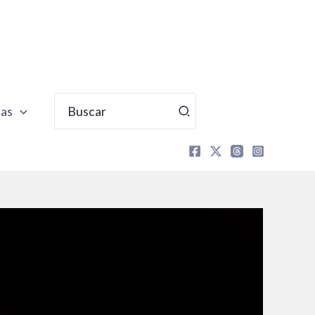
Buscar
tas
por: