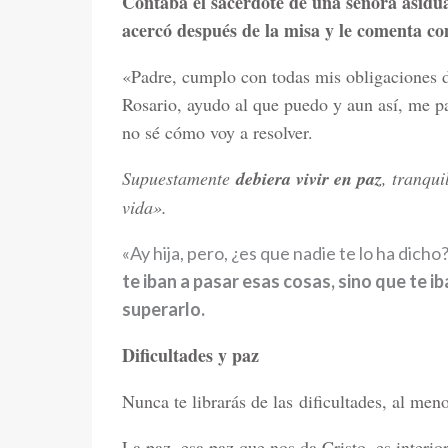
Contaba el sacerdote de una señora asidua 
acercó después de la misa y le comenta
«Padre, cumplo con todas mis obligaciones de
Rosario, ayudo al que puedo y aun así, me 
no sé cómo voy a resolver.
Supuestamente
debiera vivir en paz
, tranqu
vida».
«Ay hija, pero, ¿es que nadie te lo ha dicho
te iban a pasar esas cosas, sino que
te i
superarlo.
Dificultades y paz
Nunca te librarás de las dificultades, al me
La paz, esa paz que nos da Cristo, es interio