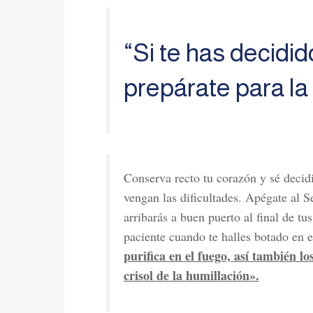
“Si te has decidid
prepárate para la
Conserva recto tu corazón y sé decid
vengan las dificultades. Apégate al Señ
arribarás a buen puerto al final de tu
paciente cuando te halles botado en 
purifica en el fuego, así también l
crisol de la humillación».