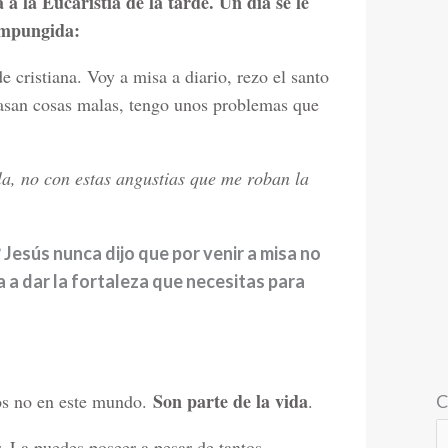
a la Eucaristía de la tarde. Un día se le
 compungida:
 cristiana. Voy a misa a diario, rezo el santo
pasan cosas malas, tengo unos problemas que
ila, no con estas angustias que me roban la
?
Jesús nunca dijo que por venir a misa no
ba a dar la fortaleza que necesitas para
Son parte de la vida
nos no en este mundo.
.
C
r. La puedes poseer a pesar de tantos