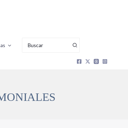
Buscar
tas
por:
MONIALES