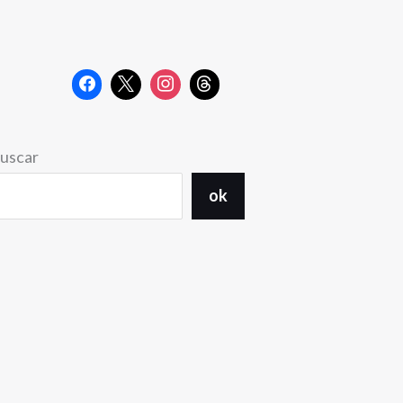
uscar
ok