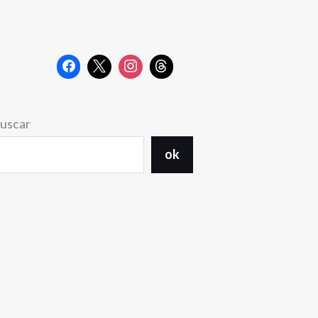
uscar
ok