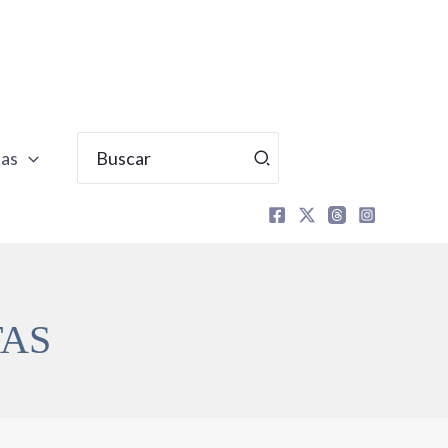
Buscar
tas
por:
TAS