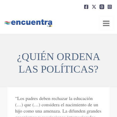
Ir
al
contenido
¿QUIÉN ORDENA
LAS POLÍTICAS?
“Los padres deben rechazar la educación
(…) que (…) considera el nacimiento de un
hijo como una amenaza. La difunden grandes