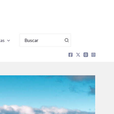
Buscar
tas
por: