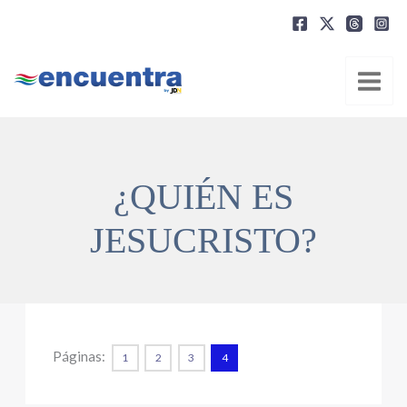
Ir
al
contenido
¿QUIÉN ES
JESUCRISTO?
Páginas:
1
2
3
4