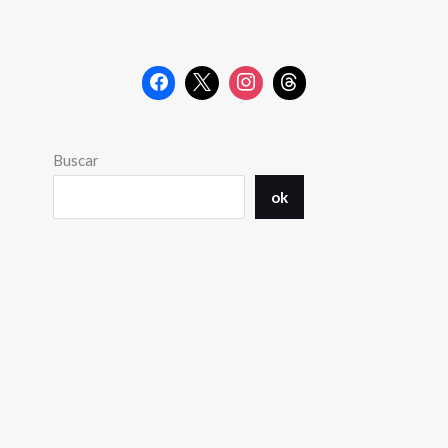
Buscar
ok