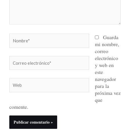
Nombre*
Guarda
mi nombre,
correo
electrónico
Correo
y web en
electrónico*
este
navegador
Web
para la
próxima vez
que
comente.