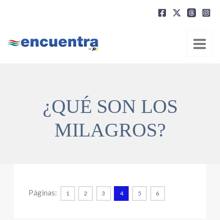
Ir
al
contenido
¿QUÉ SON LOS
MILAGROS?
Páginas:
1
2
3
4
5
6