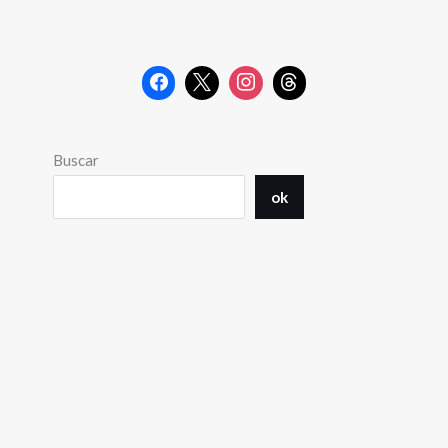
Buscar
ok