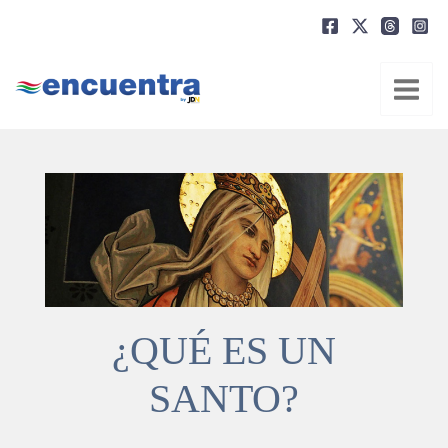
Ir
al
contenido
¿QUÉ ES UN
SANTO?