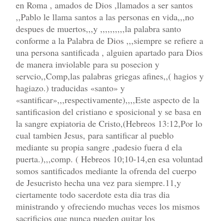
en Roma , amados de Dios ,llamados a ser santos
,,Pablo le llama santos a las personas en vida,,,no
despues de muertos,,,y ,,,,,,,,,,la palabra santo
conforme a la Palabra de Dios ,,,siempre se refiere a
una persona santificada , alguien apartado para Dios
de manera inviolable para su posecion y
servcio,,Comp,las palabras griegas afines,,( hagios y
hagiazo.) traducidas «santo» y
«santificar»,,,respectivamente),,,,Este aspecto de la
santificasion del cristiano e sposicional y se basa en
la sangre expiatoria de Cristo,(Hebreos 13:12,Por lo
cual tambien Jesus, para santificar al pueblo
mediante su propia sangre ,padesio fuera d ela
puerta.),,,comp. ( Hebreos 10;10-14,en esa voluntad
somos santificados mediante la ofrenda del cuerpo
de Jesucristo hecha una vez para siempre.11,y
ciertamente todo sacerdote esta dia tras dia
ministrando y ofreciendo muchas veces los mismos
sacrificios que nunca pueden quitar los