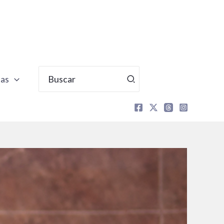
Buscar
tas
por: