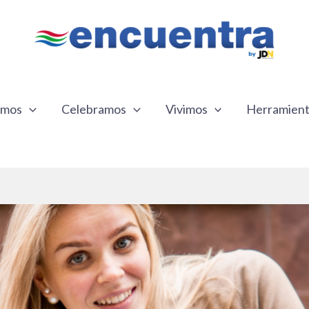
emos
Celebramos
Vivimos
Herramien