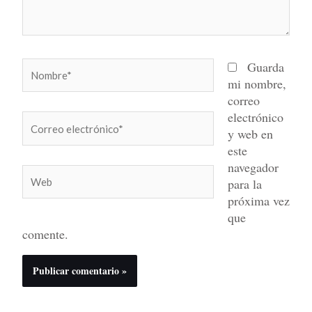
Nombre*
Guarda
mi nombre,
correo
electrónico
Correo
y web en
electrónico*
este
navegador
Web
para la
próxima vez
que
comente.