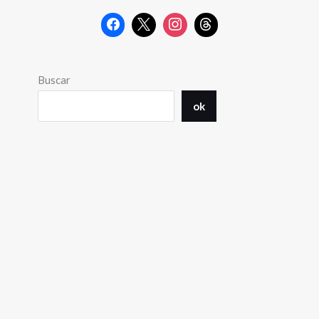
Buscar
ok