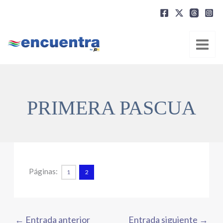
Ir
al
contenido
PRIMERA PASCUA
Páginas:
1
2
←
Entrada anterior
Entrada siguiente
→