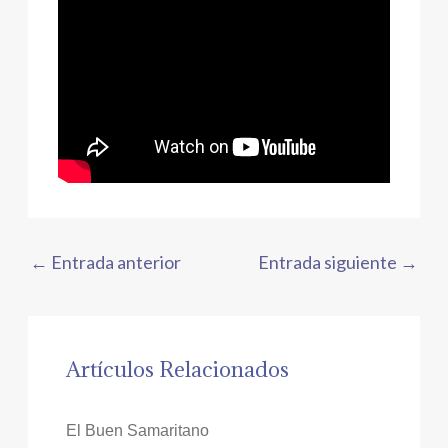
←
Entrada anterior
Entrada siguiente
→
Artículos Relacionados
El Buen Samaritano