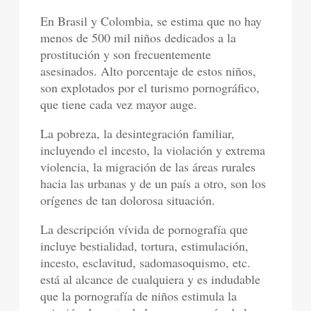
En Brasil y Colombia, se estima que no hay
menos de 500 mil niños dedicados a la
prostitución y son frecuentemente
asesinados. Alto porcentaje de estos niños,
son explotados por el turismo pornográfico,
que tiene cada vez mayor auge.
La pobreza, la desintegración familiar,
incluyendo el incesto, la violación y extrema
violencia, la migración de las áreas rurales
hacia las urbanas y de un país a otro, son los
orígenes de tan dolorosa situación.
La descripción vívida de pornografía que
incluye bestialidad, tortura, estimulación,
incesto, esclavitud, sadomasoquismo, etc.
está al alcance de cualquiera y es indudable
que la pornografía de niños estimula la