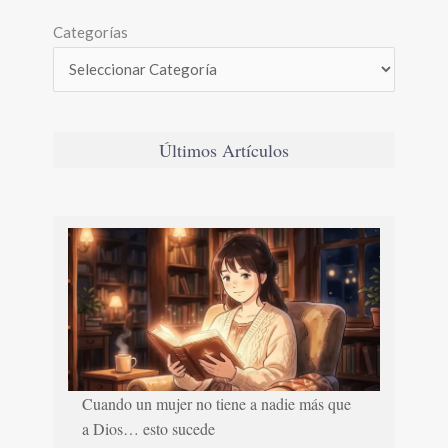
Categorías
Últimos Artículos
Cuando un mujer no tiene a nadie más que
a Dios… esto sucede