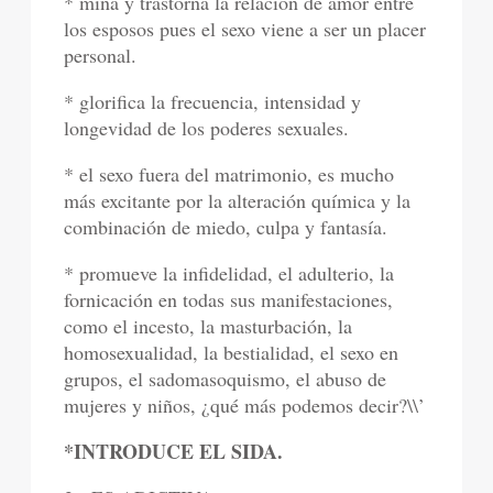
* mina y trastorna la relación de amor entre
los esposos pues el sexo viene a ser un placer
personal.
* glorifica la frecuencia, intensidad y
longevidad de los poderes sexuales.
* el sexo fuera del matrimonio, es mucho
más excitante por la alteración química y la
combinación de miedo, culpa y fantasía.
* promueve la infidelidad, el adulterio, la
fornicación en todas sus manifestaciones,
como el incesto, la masturbación, la
homosexualidad, la bestialidad, el sexo en
grupos, el sadomasoquismo, el abuso de
mujeres y niños, ¿qué más podemos decir?\\’
*INTRODUCE EL SIDA.