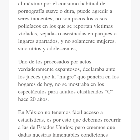
al máximo por el consumo habitual de
pornografía suave o dura, puede agredir a
seres inocentes; no son pocos los casos
policíacos en los que se reportan víctimas
violadas, vejadas o asesinadas en parques o
lugares apartados, y no solamente mujeres,
sino niños y adolescentes,
Uno de los procesados por actos
verdaderamente espantosos, declaraba ante
los jueces que la "mugre" que penetra en los
hogares de hoy, no se mostraba en los
espectáculos para adultos clasificados "C"
hace 20 años.
En México no tenemos fácil acceso a
estadísticas, es por esto que debemos recurrir
a las de Estados Unidos; pero creemos que
dadas nuestras lamentables condiciones