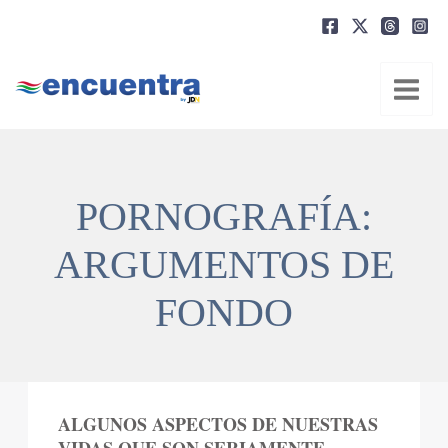
Ir
al
contenido
PORNOGRAFÍA:
ARGUMENTOS DE
FONDO
ALGUNOS ASPECTOS DE NUESTRAS