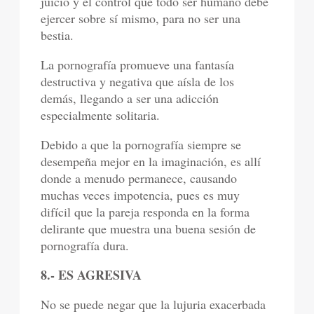
juicio y el control que todo ser humano debe
ejercer sobre sí mismo, para no ser una
bestia.
La pornografía promueve una fantasía
destructiva y negativa que aísla de los
demás, llegando a ser una adicción
especialmente solitaria.
Debido a que la pornografía siempre se
desempeña mejor en la imaginación, es allí
donde a menudo permanece, causando
muchas veces impotencia, pues es muy
difícil que la pareja responda en la forma
delirante que muestra una buena sesión de
pornografía dura.
8.- ES AGRESIVA
No se puede negar que la lujuria exacerbada