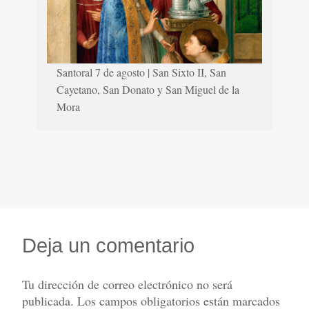
Santoral 7 de agosto | San Sixto II, San
Cayetano, San Donato y San Miguel de la
Mora
Deja un comentario
Tu dirección de correo electrónico no será
publicada.
Los campos obligatorios están marcados