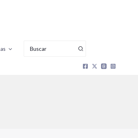
Buscar
tas
por: