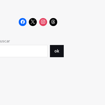
uscar
ok