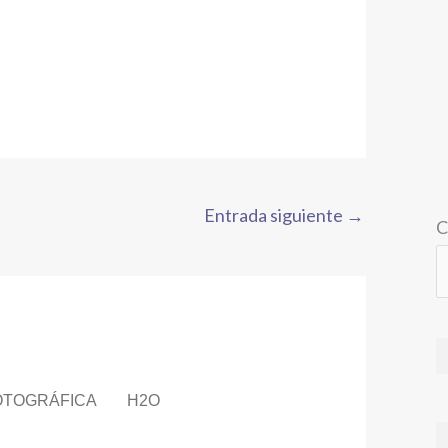
Entrada siguiente
→
C
OTOGRÁFICA
H2O