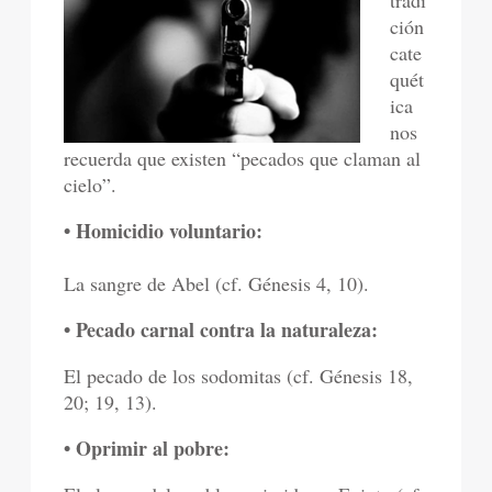
tradi
ción
cate
quét
ica
nos
recuerda que existen “pecados que claman al
cielo”.
• Homicidio voluntario:
La sangre de Abel (cf. Génesis 4, 10).
• Pecado carnal contra la naturaleza:
El pecado de los sodomitas (cf. Génesis 18,
20; 19, 13).
• Oprimir al pobre: