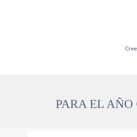
Ir
al
contenido
Cre
PARA EL AÑO