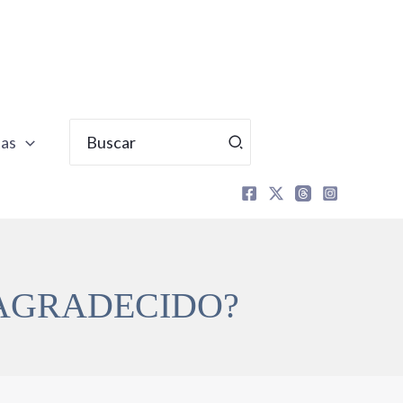
Buscar
tas
por:
 AGRADECIDO?