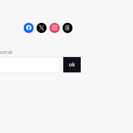
uscar
ok