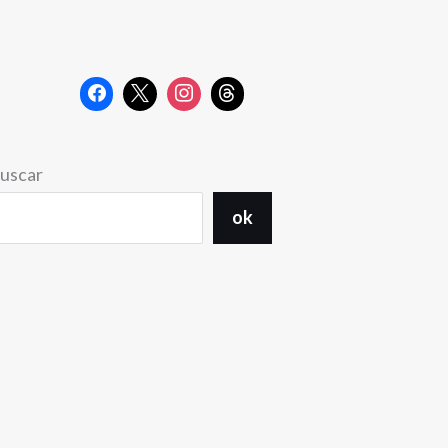
uscar
ok