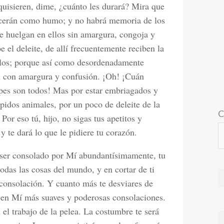
quisieren, dime, ¿cuánto les durará? Mira que
lecerán como humo; y no habrá memoria de los
e huelgan en ellos sin amargura, congoja y
 el deleite, de allí frecuentemente reciben la
llos; porque así como desordenadamente
tan con amargura y confusión. ¡Oh! ¡Cuán
rpes son todos! Mas por estar embriagados y
úpidos animales, por un poco de deleite de la
C
Por eso tú, hijo, no sigas tus apetitos y
y te dará lo que le pidiere tu corazón.
y ser consolado por Mí abundantísimamente, tu
todas las cosas del mundo, y en cortar de ti
a consolación. Y cuanto más te desviares de
ás en Mí más suaves y poderosas consolaciones.
 el trabajo de la pelea. La costumbre te será