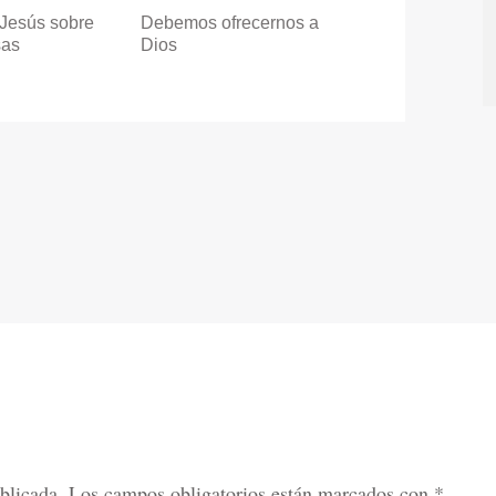
 Jesús sobre
Debemos ofrecernos a
sas
Dios
blicada.
Los campos obligatorios están marcados con
*