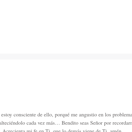
estoy consciente de ello, porqué me angustio en los problema
enalteciéndolo cada vez más… Bendito seas Señor por recorda
… Acrecienta mi fe en Ti, que lo demás viene de Ti, amén…