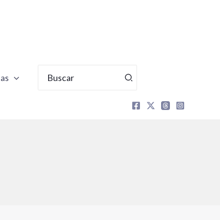
Buscar
tas
por: