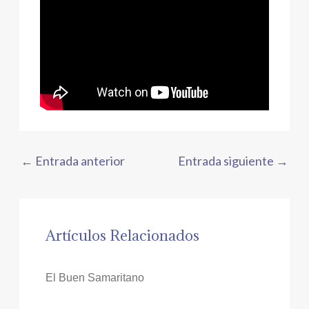
←
Entrada anterior
Entrada siguiente
→
Artículos Relacionados
El Buen Samaritano