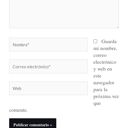
Nombre*
Guarda
mi nombre,
correo
electrónico
Correo
y web en
electrónico*
este
navegador
Web
para la
próxima vez
que
comente.