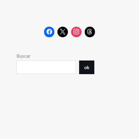
Buscar
ok