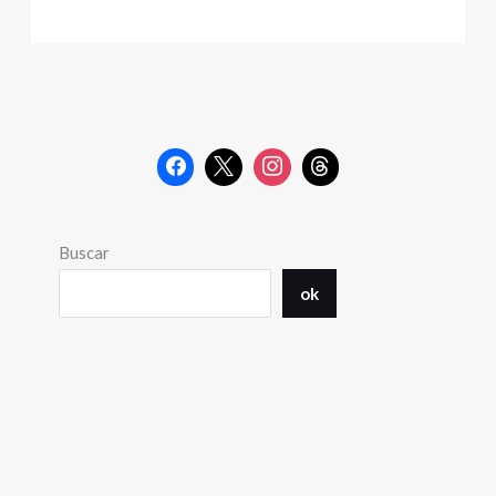
Buscar
ok