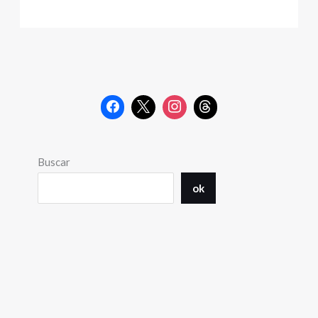
Buscar
ok