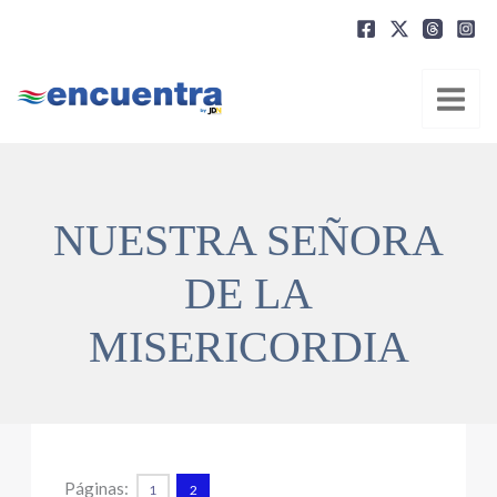
Ir
al
contenido
NUESTRA SEÑORA
DE LA
MISERICORDIA
Páginas:
1
2