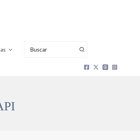
Buscar
tas
por:
API