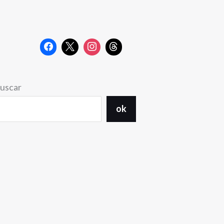
uscar
ok