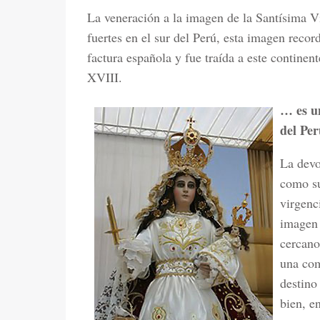
La veneración a la imagen de la Santísima V
fuertes en el sur del Perú, esta imagen recor
factura española y fue traída a este continen
XVIII.
… es un
del Pe
La devo
como su
virgenc
imagen 
cercano
una com
destino
bien, e