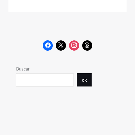
Buscar
ok