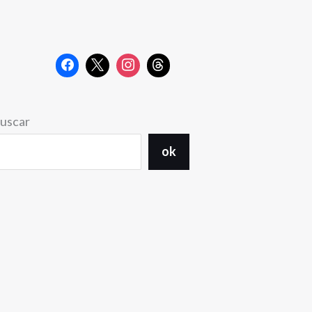
uscar
ok