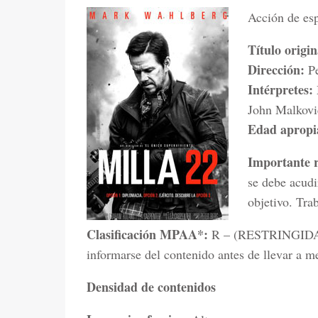
Acción de esp
Título origin
Dirección:
Pe
Intérpretes:
John Malkovi
Edad apropi
Importante r
se debe acudi
objetivo. Tra
Clasificación MPAA*:
R – (RESTRINGIDA). 
informarse del contenido antes de llevar a m
Densidad de contenidos