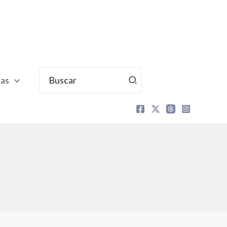
Buscar
tas
por: