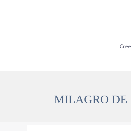
Ir
al
contenido
Cre
MILAGRO DE 