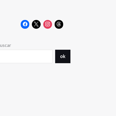
uscar
ok