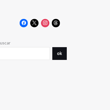
uscar
ok