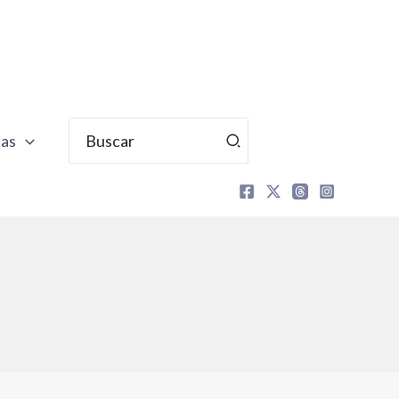
Buscar
tas
por: