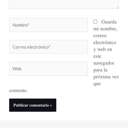
Nombre*
Guarda
mi nombre,
correo
electrónico
Correo
y web en
electrónico*
este
navegador
Web
para la
próxima vez
que
comente.