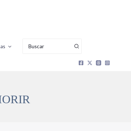
Buscar
tas
por:
MORIR