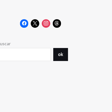
uscar
ok