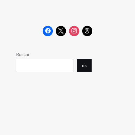
Buscar
ok