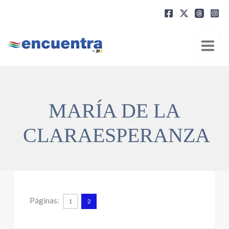
Ir
al
contenido
MARÍA DE LA
CLARAESPERANZA
Páginas:
1
2