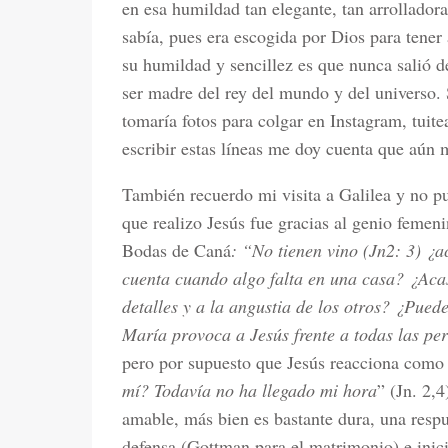
en esa humildad tan elegante, tan arrolladora
sabía, pues era escogida por Dios para tener 
su humildad y sencillez es que nunca salió de
ser madre del rey del mundo y del universo.
tomaría fotos para colgar en Instagram, tuit
escribir estas líneas me doy cuenta que aún
También recuerdo mi visita a Galilea y no p
que realizo Jesús fue gracias al genio femen
Bodas de Caná
: “No tienen vino (Jn2: 3) ¿
cuenta cuando algo falta en una casa? ¿Acas
detalles y a la angustia de los otros? ¿Pued
María provoca a Jesús frente a todas las p
pero por supuesto que Jesús reacciona com
mí? Todavía no ha llegado mi hora
” (Jn. 2,
amable, más bien es bastante dura, una respue
defensa (Gottman para el matrimonio) e inic