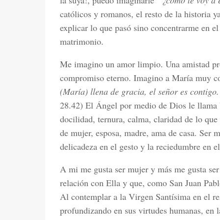
la suya!, puedo imaginarle
“¿cómo le voy a e
católicos y romanos, el resto de la historia 
explicar lo que pasó sino concentrarme en el 
matrimonio.
Me imagino un amor limpio. Una amistad pro
compromiso eterno. Imagino a María muy co
(María) llena de gracia, el señor es contigo
28.42) El Ángel por medio de Dios le llama 
docilidad, ternura, calma, claridad de lo que 
de mujer, esposa, madre, ama de casa. Ser m
delicadeza en el gesto y la reciedumbre en el
A mi me gusta ser mujer y más me gusta ser 
relación con Ella y que, como San Juan Pablo
Al contemplar a la Virgen Santísima en el re
profundizando en sus virtudes humanas, en l