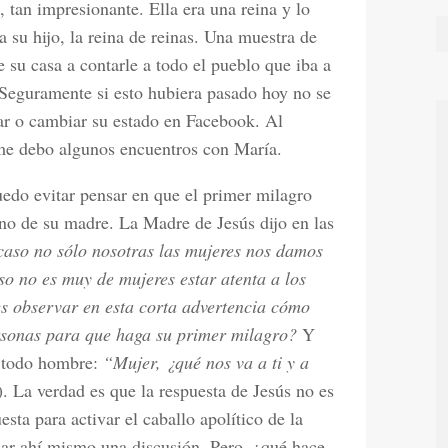
, tan impresionante. Ella era una reina y lo
a su hijo, la reina de reinas. Una muestra de
 su casa a contarle a todo el pueblo que iba a
 Seguramente si esto hubiera pasado hoy no se
ear o cambiar su estado en Facebook. Al
 me debo algunos encuentros con María.
uedo evitar pensar en que el primer milagro
ino de su madre. La Madre de Jesús dijo en las
acaso no sólo nosotras las mujeres nos damos
o no es muy de mujeres estar atenta a los
es observar en esta corta advertencia cómo
ersonas para que haga su primer milagro?
Y
o todo hombre:
“Mujer, ¿qué nos va a ti y a
4). La verdad es que la respuesta de Jesús no es
sta para activar el caballo apolítico de la
iar ahí mismo una discusión. Pero, ¿qué hace