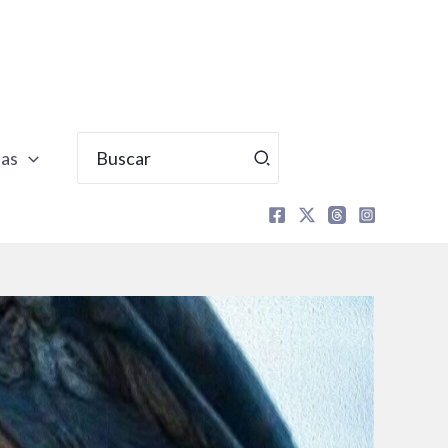
Buscar
tas
por: