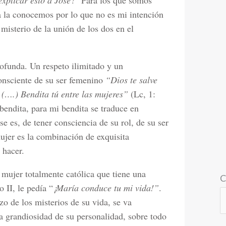
xplicar esto a José
?” Para los que somos
ya la conocemos por lo que no es mi intención
misterio de la unión de los dos en el
funda. Un respeto ilimitado y un
nsciente de su ser femenino
“Dios te salve
. (….) Bendita tú entre las mujeres”
(Lc, 1:
bendita, para mi bendita se traduce en
se es, de tener consciencia de su rol, de su ser
ujer es la combinación de exquisita
 hacer.
mujer totalmente católica que tiene una
C
 II, le pedía “
¡María conduce tu mi vida!”
.
zo de los misterios de su vida, se va
a grandiosidad de su personalidad, sobre todo